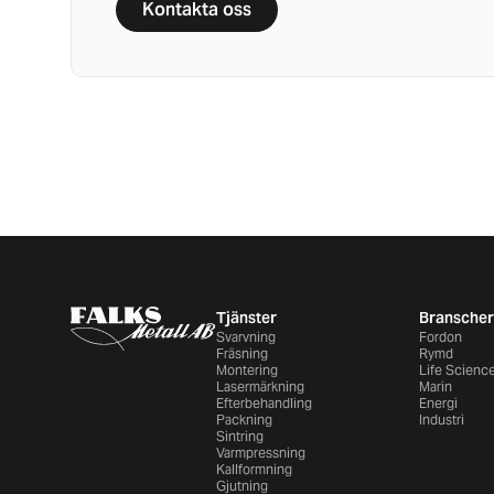
Kontakta oss
Tjänster
Branscher
Svarvning
Fordon
Fräsning
Rymd
Montering
Life Scienc
Lasermärkning
Marin
Efterbehandling
Energi
Packning
Industri
Sintring
Varmpressning
Kallformning
Gjutning