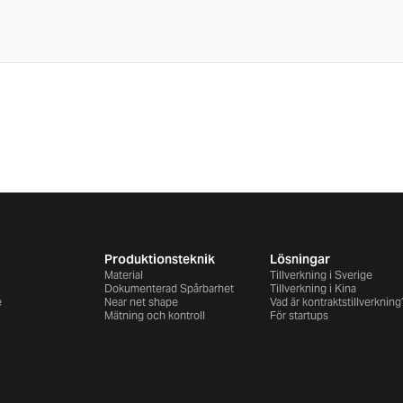
Produktionsteknik
Lösningar
Material
Tillverkning i Sverige
Dokumenterad Spårbarhet
Tillverkning i Kina
e
Near net shape
Vad är kontraktstillverkning
Mätning och kontroll
För startups