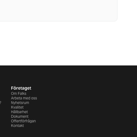
Företaget
Om Falks
Arbeta med oss
?
Nyhetsrum
Kvalitet
Hållbarhet
Dokument
Offertförfrågan
Kontakt