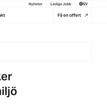
Nyheter
Lediga Jobb
SV
akt
Få en offert
ker
iljö